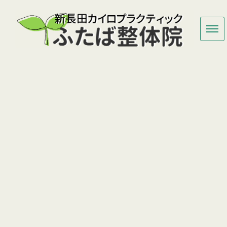
[%title%]
HOME
|
ふたばのブログ
|
template.detail
[%list_start%]