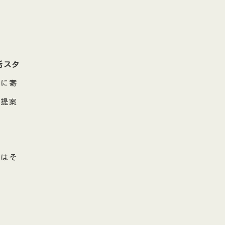
活スタ
活に寄
ご提案
院はそ