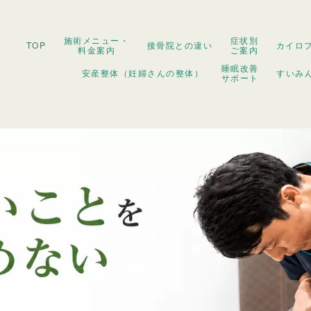
施術メニュー・
症状別
TOP
接骨院との違い
カイロ
料金案内
ご案内
睡眠改善
安産整体（妊婦さんの整体）
すいみ
サポート