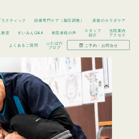
プラクティック
頭痛専門ケア（脳圧調整）
産後のカラダケア
スタッフ
当院案内
ん教室
すいみんQ&A
来院者様の声
紹介
アクセス
ふたばの
よくあるご質問
ご予約・お問合せ
ブログ