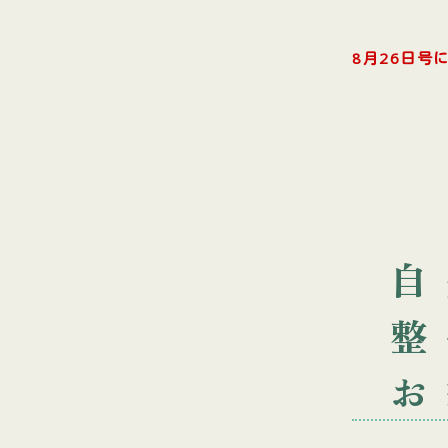
8月26日号
自
整
お