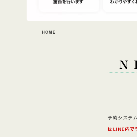
HOME
N
予約システ
はLINE内