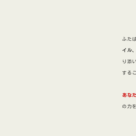
ふた
イル
り添
する
あな
の力