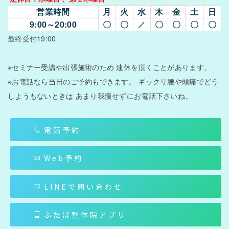
営業時間
月
火
水
木
金
土
日
9:00～20:00
〇
〇
〇
〇
〇
〇
／
最終受付19:00
※セミナー受講や出張施術のため
連休を頂くことがあります。
※お電話なら当日のご予約もできます。
ギックリ腰や頭痛でどう
しようもないときは
あまり我慢せずにお電話下さいね。
電話予約
Web予約
LINEで問い合わせ
ふたば整体院アプリ