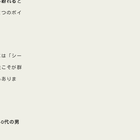
し紛れる
と
とつのポイ
には「シー
性こそが群
もありま
40代の男