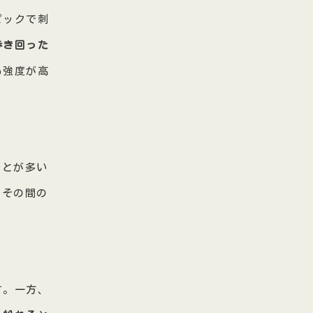
ピックで刺
歩き回った
も強度が高
ことが多い
、その間の
す。一方、