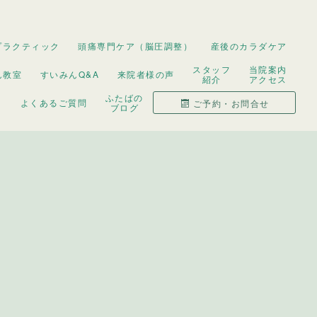
プラクティック
頭痛専門ケア（脳圧調整）
産後のカラダケア
スタッフ
当院案内
ん教室
すいみんQ&A
来院者様の声
紹介
アクセス
ふたばの
よくあるご質問
ご予約・お問合せ
ブログ