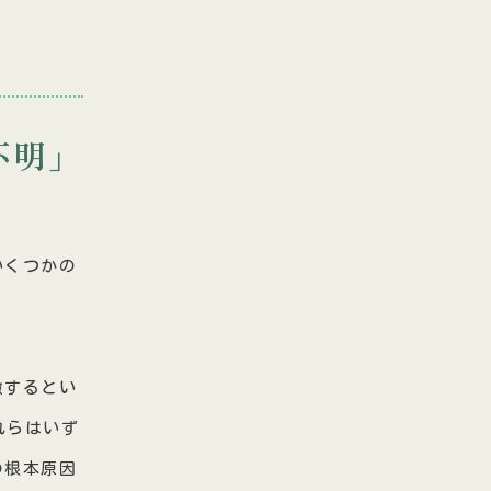
不明」
いくつかの
激するとい
れらはいず
の根本原因