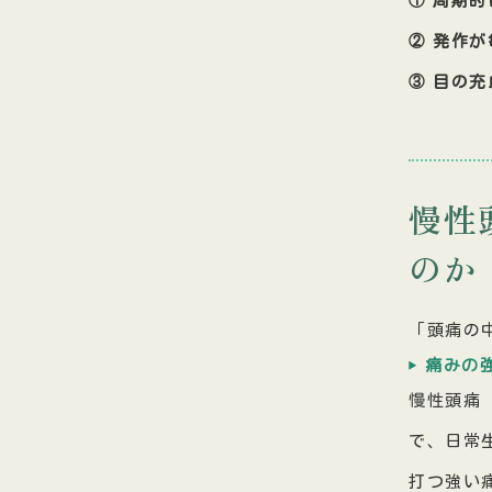
② 発作
③ 目の
慢性
のか
「頭痛の
痛みの
慢性頭痛
で、日常
打つ強い