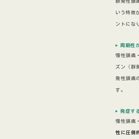
群発性頭
いう特徴
ントにな
周期性
慢性頭痛
ズン（群
発性頭痛
す。
発症す
慢性頭痛
性に圧倒