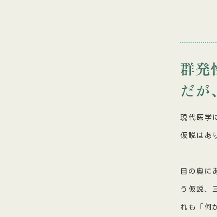
群発
だが
現代医学
仮説はあ
目の奥に
う仮説、
れも「何