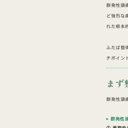
群発性頭
ど強烈な
れた根本
ふたば整
チポイン
まず
群発性頭
群発性
① 周期