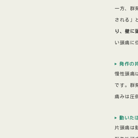
一方、群
される」
り、壁に
い頭痛に
発作の
慢性頭痛
です。群
痛みは圧
動いた
片頭痛は