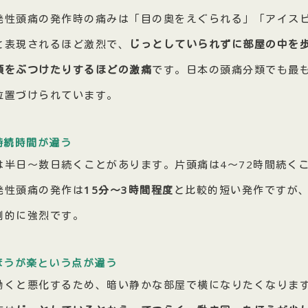
発性頭痛の発作時の痛みは「目の奥をえぐられる」「アイス
と表現されるほど激烈で、
じっとしていられずに部屋の中を
頭をぶつけたりするほどの激痛
です。日本の頭痛分類でも最
位置づけられています。
持続時間が違う
は半日〜数日続くことがあります。片頭痛は4〜72時間続く
発性頭痛の発作は
15分〜3時間程度
と比較的短い発作ですが
倒的に強烈です。
ほうが楽という点が違う
動くと悪化するため、暗い静かな部屋で横になりたくなりま