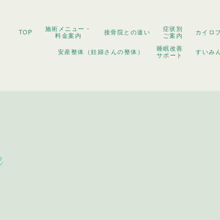
施術メニュー・
症状別
TOP
接骨院との違い
カイロ
料金案内
ご案内
睡眠改善
安産整体（妊婦さんの整体）
すいみ
サポート
e