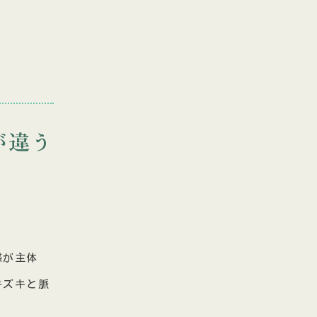
が違う
感が主体
キズキと脈
。