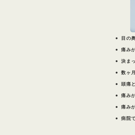
目の
痛み
決ま
数ヶ
頭痛
痛み
痛み
病院