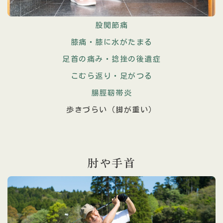
股関節痛
膝痛・膝に水がたまる
足首の痛み・捻挫の後遺症
こむら返り・足がつる
腸脛靭帯炎
歩きづらい（脚が重い）
肘や手首