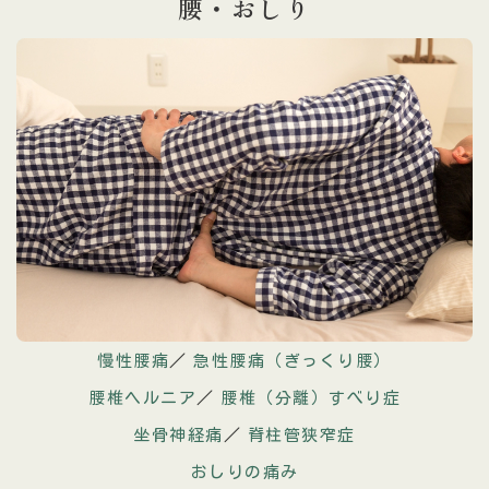
腰・おしり
慢性腰痛
／
急性腰痛（ぎっくり腰）
腰椎ヘルニア
／
腰椎（分離）すべり症
坐骨神経痛
／
脊柱管狭窄症
おしりの痛み