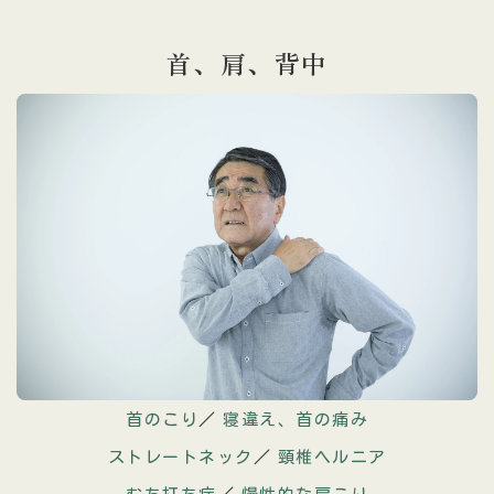
首、肩、
背中
首のこり
／
寝違え、首の痛み
ストレートネック
／
頸椎ヘルニア