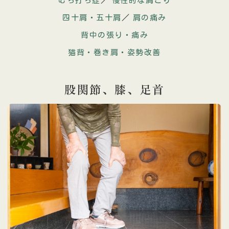
むち打ち症
／
慢性的な肩こり
四十肩・五十肩
／
肩の痛み
背中の張り・痛み
猫背・巻き肩・姿勢改善
股関節、膝、
足首