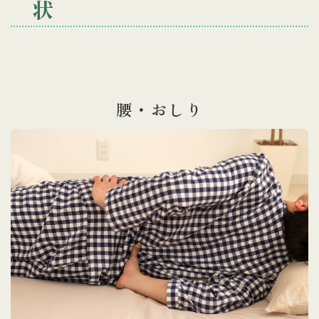
状
腰・おしり