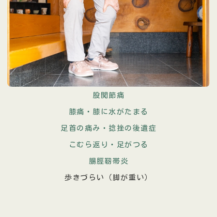
股関節痛
膝痛・膝に水がたまる
足首の痛み・捻挫の後遺症
こむら返り・足がつる
腸脛靭帯炎
歩きづらい（脚が重い）