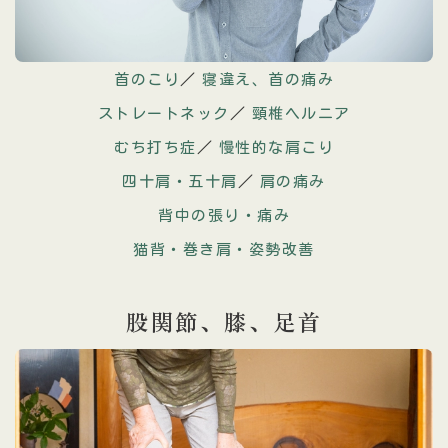
首のこり
／
寝違え、首の痛み
ストレートネック
／
頸椎ヘルニア
むち打ち症
／
慢性的な肩こり
四十肩・五十肩
／
肩の痛み
背中の張り・痛み
猫背・巻き肩・姿勢改善
股関節、膝、
足首