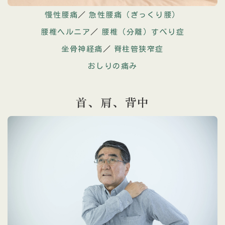
慢性腰痛
／
急性腰痛（ぎっくり腰）
腰椎ヘルニア
／
腰椎（分離）すべり症
坐骨神経痛
／
脊柱管狭窄症
おしりの痛み
首、肩、
背中