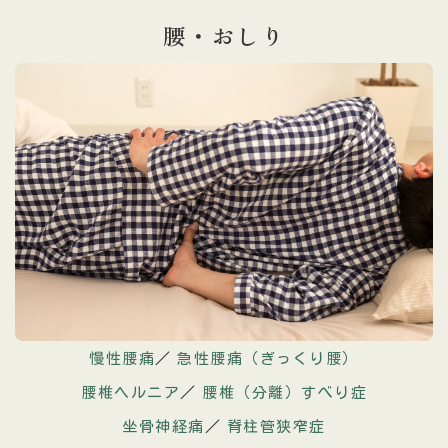
腰・おしり
慢性腰痛
／
急性腰痛（ぎっくり腰）
腰椎ヘルニア
／
腰椎（分離）すべり症
坐骨神経痛
／
脊柱管狭窄症