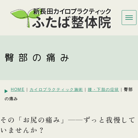
臀部の痛み
HOME
|
カイロプラクティック施術
|
腰・下肢の症状
|
臀部
の痛み
その「お尻の痛み」——ずっと我慢して
いませんか？