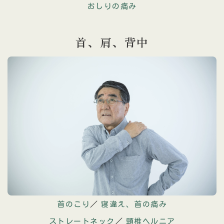
おしりの痛み
首、肩、
背中
首のこり
／
寝違え、首の痛み
ストレートネック
／
頸椎ヘルニア