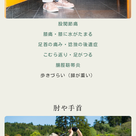
股関節痛
膝痛・膝に水がたまる
足首の痛み・捻挫の後遺症
こむら返り・足がつる
腸脛靭帯炎
歩きづらい（脚が重い）
肘や手首